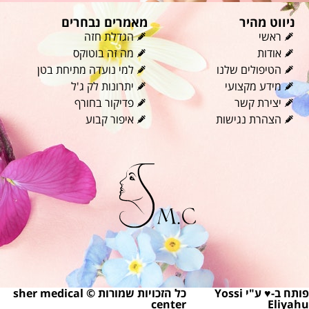
ניווט מהיר
מאמרים נבחרים
ראשי
הגדלת חזה
אודות
מה זה בוטוקס
הטיפולים שלנו
למי נועדה מתיחת בטן
מידע מקצועי
יתרונות לק ג'ל
יצירת קשר
פדיקור בחורף
הצהרת נגישות
איפור קבוע
פותח ב-♥ ע"י Yossi
כל הזכויות שמורות © sher medical
center
Eliyahu